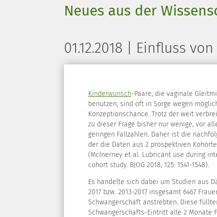
Neues aus der Wissens
01.12.2018 | Einfluss vo
Kinderwunsch
-Paare, die vaginale Gleitm
benutzen, sind oft in Sorge wegen möglic
Konzeptionschance. Trotz der weit verbre
zu dieser Frage bisher nur wenige, vor all
geringen Fallzahlen. Daher ist die nachfo
der die Daten aus 2 prospektiven Kohort
(McInerney et al. Lubricant use during in
cohort study. BJOG 2018; 125: 1541-1548).
Es handelte sich dabei um Studien aus 
2017 bzw. 2013-2017 insgesamt 6467 Fraue
Schwangerschaft anstrebten. Diese füllt
Schwangerschafts-Eintritt alle 2 Monate