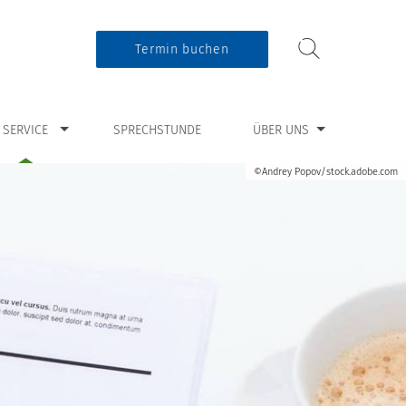
Termin buchen
ür “Service”
Zeige Untermenü für “Über uns”
SERVICE
SPRECHSTUNDE
ÜBER UNS
©Andrey Popov/stock.adobe.com