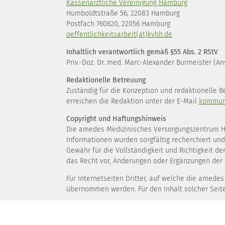
Kassenärztliche Vereinigung Hamburg
Humboldtstraße 56, 22083 Hamburg
Postfach 760620, 22056 Hamburg
oeffentlichkeitsarbeit(at)kvhh.de
Inhaltlich verantwortlich gemäß §55 Abs. 2 RStV
Priv.-Doz. Dr. med. Marc-Alexander Burmeister (An
Redaktionelle Betreuung
Zuständig für die Konzeption und redaktionelle 
erreichen die Redaktion unter der E-Mail
kommuni
Copyright und Haftungshinweis
Die amedes Medizinisches Versorgungszentrum Ham
Informationen wurden sorgfältig recherchiert un
Gewähr für die Vollständigkeit und Richtigkeit
das Recht vor, Änderungen oder Ergänzungen der 
Für Internetseiten Dritter, auf welche die amed
übernommen werden. Für den Inhalt solcher Seiten
Inhalt und Struktur der Website sind urheberrecht
Bildmaterial, bedarf der ausdrücklichen vorhe