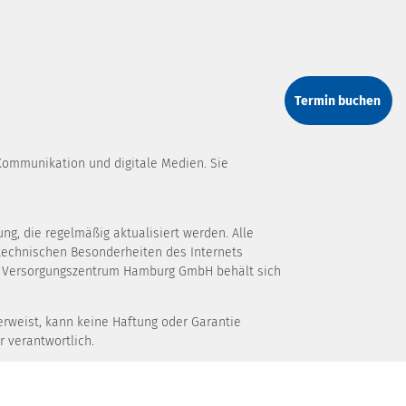
Termin buchen
Kommunikation und digitale Medien. Sie
g, die regelmäßig aktualisiert werden. Alle
 technischen Besonderheiten des Internets
es Versorgungszentrum Hamburg GmbH behält sich
rweist, kann keine Haftung oder Garantie
r verantwortlich.
sbesondere von Texten, Textteilen oder
urg GmbH.