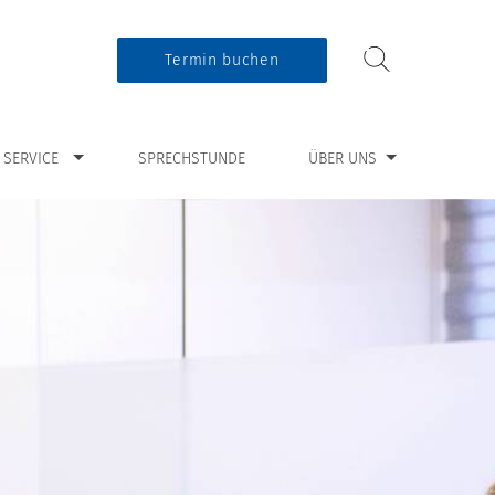
Termin buchen
ür “Service”
Zeige Untermenü für “Über uns”
SERVICE
SPRECHSTUNDE
ÜBER UNS