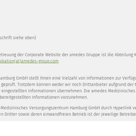
schrift siehe oben)
Betreuung der Corporate Website der amedes Gruppe ist die Abteilung 
kation(at)amedes-group.com
burg GmbH stellt Ihnen eine Vielzahl von Informationen zur Verfügun
d geprüft. Trotzdem können weder wir noch Drittanbieter aufgrund der
 der eingestellten Informationen übernehmen. Die amedes Medizinisch
bereitgestellten Informationen vorzunehmen.
es Medizinisches Versorgungszentrum Hamburg GmbH durch Hyperlink ve
 Dritter sowie deren einwandfreien Betrieb ist der jeweilige Betreibe
lich geschützt. Die Vervielfältigung von Informationen oder Daten, in
rigen Zustimmung der amedes Medizinisches Versorgungszentrum Hamb