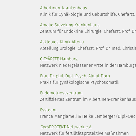
Albertinen-Krankenhaus
Klinik für Gynäkologie und Geburtshilfe; Chefarzt:
Amalie Sieveking Krankenhaus
Zentrum für Endokrine Chirurgie; Chefarzt: Prof. Dr
Asklepios Klinik Altona
Abteilung Urologie; Chefarzt: Prof. Dr. med. Christ
CITYÄRZTE Hamburg
Netzwerk niedergelassener Ärzte in der Hamburg
Frau Dr. phil. Dipl.-Psych. Almut Dorn
Praxis für gynäkologische Psychosomatik
Endometriosezentrum
Zertifiziertes Zentrum im Albertinen-Krankenhaus
Essteam
Franca Mangiameli & Heike Lemberger (Dipl.-Oec
Ferti
PROTEKT Netzwerk e.V.
Netzwerk für fertilitätsprotektive Maßnahmen