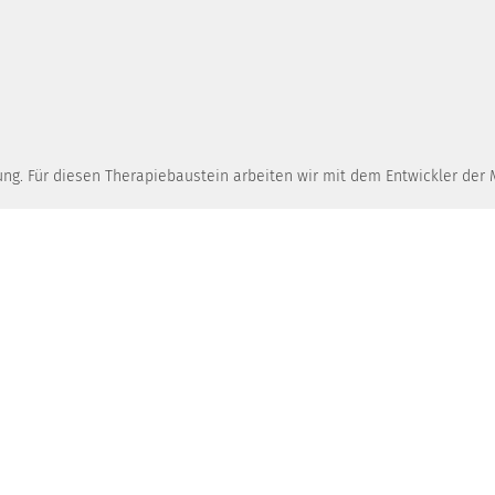
g. Für diesen Therapiebaustein arbeiten wir mit dem Entwickler der M
rankenhaus
. Jörg Flitsch