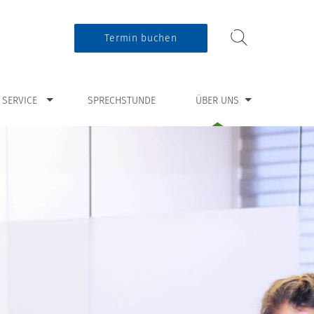
Termin buchen
ür “Service”
Zeige Untermenü für “Über uns”
SERVICE
SPRECHSTUNDE
ÜBER UNS