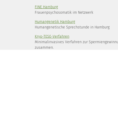
FINE Hamburg
Frauenpsychosomatik im Netzwerk
Humangenetik Hamburg
Humangenetische Sprechstunde in Hamburg
Kryo-TESE-Verfahren
Minimalinvasives Verfahren zur Spermiengewinnun
zusammen.
Myomzentrum
Interdisziplinäres Myomzentrum im Albertinen-K
NARKOCENTER
Anästhesie-Praxis in Hamburg
UKE Hamburg
Neurochirurgie/Hypophysenchirurgie, Leiter Prof Dr