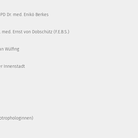
 PD Dr. med. Enikö Berkes
. med. Ernst von Dobschütz (F.E.B.S.)
ian Wülfing
er Innenstadt
otrophologinnen)